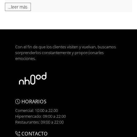
no puedes dejar de visitar:
100 Montaditos.
...leer más
Este conocido local es mucho más que una bocatería. Su carta,
con más de cien opciones diferentes, ha sabido conquistar todo
tipo de paladares. Desde bocados tradicionales con jamón
serrano y queso manchego, hasta
combinaciones innovadoras
con ingredientes que sorprenden, 100 Montaditos ofrece variedad
Con el fin de que los clientes visiten y vuelvan, buscamos
y sabor a precios irresistibles. Además, su característico
pan
sorprenderlos constantemente y proporcionarles
crujiente y sus promociones especiales
hacen de cada visita
emociones.
una experiencia única.
100 Montaditos: sabor, tradición y
buen ambiente
Si hablamos de bocaterías en Alcalá que realmente destaquen,
100 Montaditos
se lleva todos los aplausos. No solo por su
HORARIOS
extensa carta y sus ingredientes de calidad
, sino por el
Comercial: 10:00 a 22.00
ambiente que se respira en cada rincón del local. El trato cercano,
Hipermercado: 09:00 a 22:00
el servicio ágil y su estética inspirada en las tabernas andaluzas
Restaurantes: 09:00 a 22:00
hacen de este lugar el punto de encuentro perfecto para
cualquier ocasión.
CONTACTO