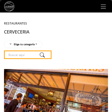
Ir al contenido principal
RESTAURANTES
CERVECERIA
Elige tu categoría
Listado de locales