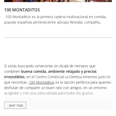
100 MONTADITOS
100 Montaditos es la primera cadena multinacional en comida
popular española perteneciente aGrupo Restalia, compañía...
Si estás buscando cervecerías en Alcalá de Henares que
combinen
buena comida, ambiente relajado y precios
irresistibles
, en el Centro Comercial La Dehesa tenemos justo lo
que necesitas.
100 Montaditos
es la opción perfecta para quienes
disfrutan de compartir un buen rato con amigos, en un entorno
acogedor y con una carta variada para todos los gustos.
Ubicada dentro de nuestro espacio de restauración, esta
...leer más
cervecería en Alcalá de Henares se ha convertido en un
punto de
encuentro imprescindible
tanto para vecinos como para