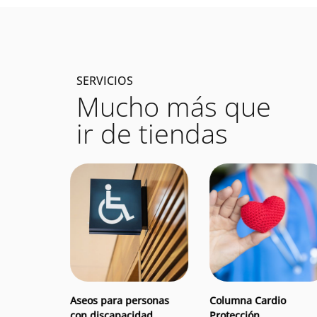
SERVICIOS
Mucho más que
ir de tiendas
on Locker
Aseos para person
Columna
r
Aseos para personas
Columna Cardio
con discapacidad
Protección