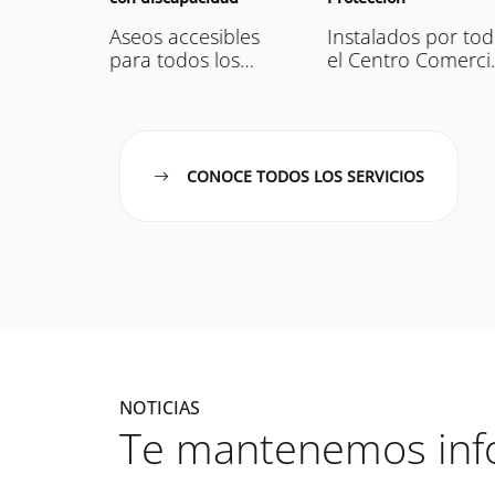
do en
cógelo
Aseos accesibles
Instalados por tod
e
para todos los
el Centro Comercia
ario
públicos.
en caso de
urgencia.
CONOCE TODOS LOS SERVICIOS
NOTICIAS
Te mantenemos in