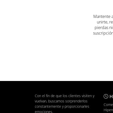
Mantente a
unirte, r
pierdas ni
suscripción
Con el fin de que los clientes visiten y
H
vuelvan, buscamos sorprenderlos
Comer
constantemente y proporcionarles
Hiper
emociones.