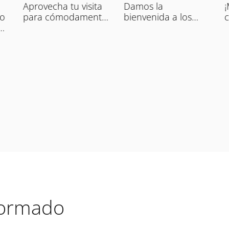
Aprovecha tu visita
Damos la
¡
o
para cómodamente
bienvenida a los
c
l
llenar tu deposito.
paquetes que te
t
llegan de In-Post
g
Locker y los
¡
custodiamos para
toq
que tú los recojas.
m
a
formado