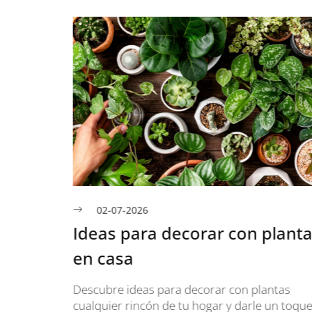
02-07-2026
r en
Ideas para decorar con planta
en casa
esde casa
Descubre ideas para decorar con plantas
ada,
cualquier rincón de tu hogar y darle un toque