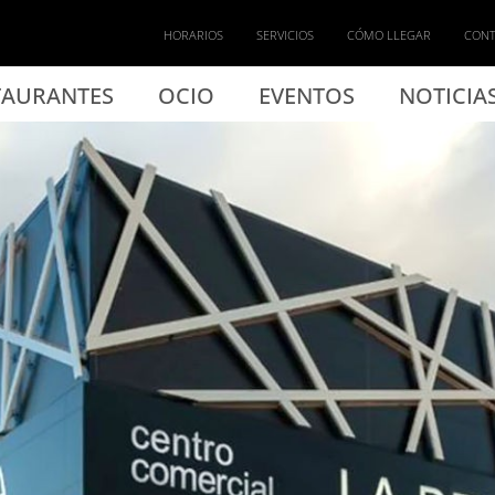
calá de Henares: La De
HORARIOS
SERVICIOS
CÓMO LLEGAR
CON
TAURANTES
OCIO
EVENTOS
NOTICIA