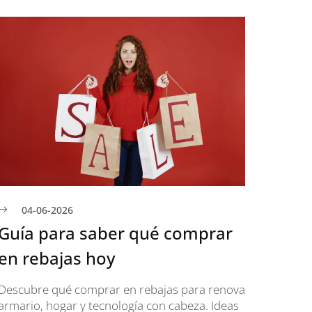
11-0
Acces
mejor
Descubre
impresci
encuentr
renovar t
04-06-2026
Guía para saber qué comprar
n rebajas hoy
escubre qué comprar en rebajas para renovar
rmario, hogar y tecnología con cabeza. Ideas