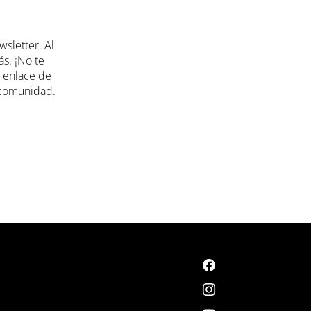
sletter. Al
ás. ¡No te
l enlace de
a comunidad.