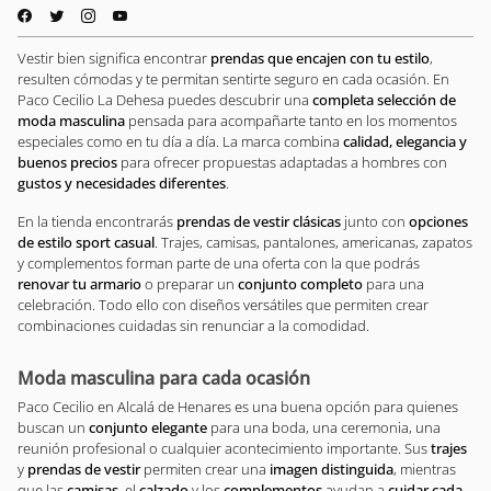
Vestir bien significa encontrar
prendas que encajen con tu estilo
,
resulten cómodas y te permitan sentirte seguro en cada ocasión. En
Paco Cecilio La Dehesa puedes descubrir una
completa selección de
moda masculina
pensada para acompañarte tanto en los momentos
especiales como en tu día a día. La marca combina
calidad, elegancia y
buenos precios
para ofrecer propuestas adaptadas a hombres con
gustos y necesidades diferentes
.
En la tienda encontrarás
prendas de vestir clásicas
junto con
opciones
de estilo sport casual
. Trajes, camisas, pantalones, americanas, zapatos
y complementos forman parte de una oferta con la que podrás
renovar tu armario
o preparar un
conjunto completo
para una
celebración. Todo ello con diseños versátiles que permiten crear
combinaciones cuidadas sin renunciar a la comodidad.
Moda masculina para cada ocasión
Paco Cecilio en Alcalá de Henares es una buena opción para quienes
buscan un
conjunto elegante
para una boda, una ceremonia, una
reunión profesional o cualquier acontecimiento importante. Sus
trajes
y
prendas de vestir
permiten crear una
imagen distinguida
, mientras
que las
camisas
, el
calzado
y los
complementos
ayudan a
cuidar cada