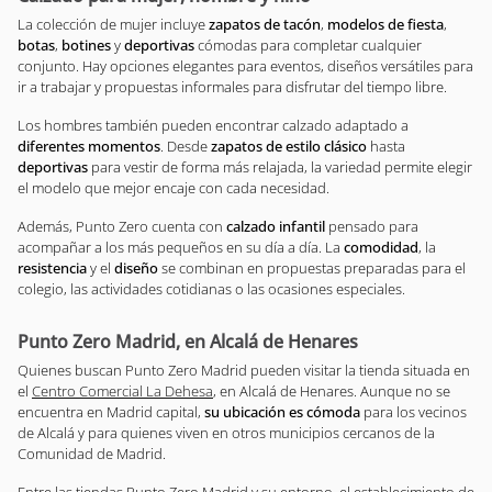
La colección de mujer incluye
zapatos de tacón
,
modelos de fiesta
,
botas
,
botines
y
deportivas
cómodas para completar cualquier
conjunto. Hay opciones elegantes para eventos, diseños versátiles para
ir a trabajar y propuestas informales para disfrutar del tiempo libre.
Los hombres también pueden encontrar calzado adaptado a
diferentes momentos
. Desde
zapatos de estilo clásico
hasta
deportivas
para vestir de forma más relajada, la variedad permite elegir
el modelo que mejor encaje con cada necesidad.
Además, Punto Zero cuenta con
calzado infantil
pensado para
acompañar a los más pequeños en su día a día. La
comodidad
, la
resistencia
y el
diseño
se combinan en propuestas preparadas para el
colegio, las actividades cotidianas o las ocasiones especiales.
Punto Zero Madrid, en Alcalá de Henares
Quienes buscan Punto Zero Madrid pueden visitar la tienda situada en
el
Centro Comercial La Dehesa
, en Alcalá de Henares. Aunque no se
encuentra en Madrid capital,
su ubicación es cómoda
para los vecinos
de Alcalá y para quienes viven en otros municipios cercanos de la
Comunidad de Madrid.
Entre las tiendas Punto Zero Madrid y su entorno, el establecimiento de