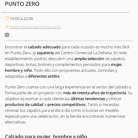
PUNTO ZERO
10:00 a 22.00
https://puntozeroshop.com/
Encontrar el
calzado adecuado
para cada ocasión es mucho más fácil
en Punto Zero, la
zapatería
del Centro Comercial La Dehesa. En este
establecimiento podrás descubrir una
amplia selección
de zapatos,
deportivas, botas, botines y complementos pensados para
mujer,
hombre y niño
. Todo ello con propuestas actuales, cómodas y
adaptadas a
diferentes estilos
.
Punto Zero cuenta con una larga experiencia en el sector del calzado y
forma parte de un proyecto con
más de treinta años de trayectoria
. Su
objetivo es acercar a cada cliente las
últimas tendencias
y ofrecer
productos de calidad
a
precios competitivos
. Tanto si necesitas
renovar tus zapatos para el día a día como si buscas un modelo
especial para una celebración, en la tienda encontrarás numerosas
alternativas.
Calzado para mujer, hombre y niño