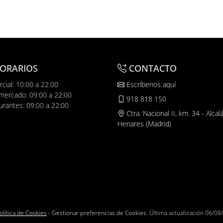
ORARIOS
CONTACTO
cial: 10:00 a 22.00
Escríbenos aquí
mercado: 09:00 a 22:00
918 818 150
urantes: 09:00 a 22:00
Ctra. Nacional II, km. 34 - Alcal
Henares (Madrid)
olítica de Cookies
-
Gestionar preferencias de Cookies
. Última actualización
06/08