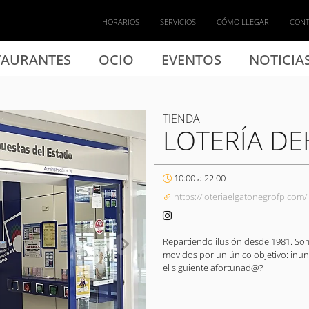
HORARIOS
SERVICIOS
CÓMO LLEGAR
CON
TAURANTES
OCIO
EVENTOS
NOTICIA
TIENDA
LOTERÍA DE
10:00 a 22.00
https://loteriaelgatonegrofp.com/
Repartiendo ilusión desde 1981. Som
movidos por un único objetivo: inu
el siguiente afortunad@?