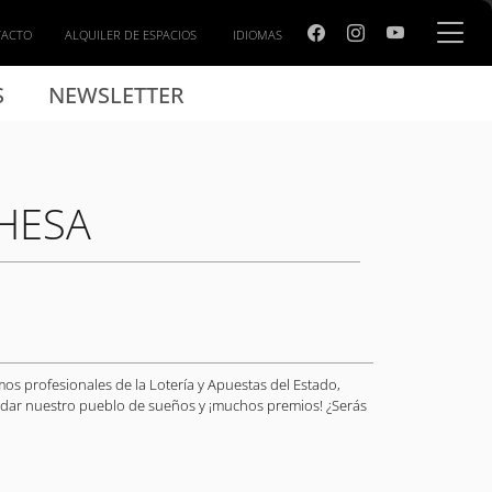
TACTO
ALQUILER DE ESPACIOS
IDIOMAS
S
NEWSLETTER
HESA
os profesionales de la Lotería y Apuestas del Estado,
ndar nuestro pueblo de sueños y ¡muchos premios! ¿Serás