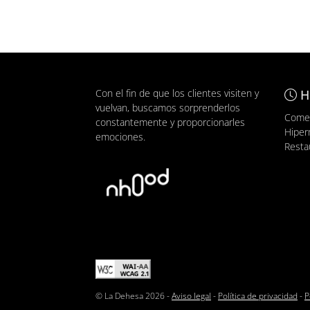
Con el fin de que los clientes visiten y
H
vuelvan, buscamos sorprenderlos
Comer
constantemente y proporcionarles
Hiper
emociones.
Resta
© La Dehesa 2026 -
Aviso legal
-
Política de privacidad
-
P