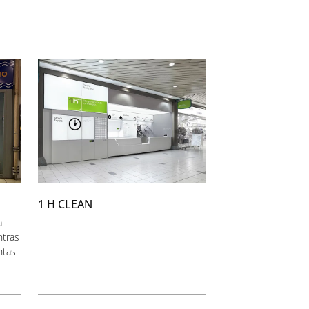
1 H CLEAN
a
ntras
ntas