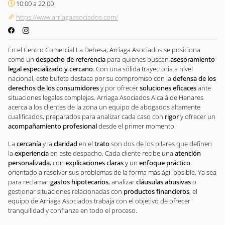
10:00 a 22.00
https://www.arriagaasociados.com/
En el Centro Comercial La Dehesa, Arriaga Asociados se posiciona
como un
despacho de referencia
para quienes buscan
asesoramiento
legal especializado y cercano
. Con una sólida trayectoria a nivel
nacional, este bufete destaca por su compromiso con la
defensa de los
derechos de los consumidores
y por ofrecer
soluciones eficaces
ante
situaciones legales complejas. Arriaga Asociados Alcalá de Henares
acerca a los clientes de la zona un equipo de abogados altamente
cualificados, preparados para analizar cada caso con
rigor
y ofrecer un
acompañamiento profesional
desde el primer momento.
La
cercanía
y la
claridad
en el
trato
son dos de los pilares que definen
la
experiencia
en este despacho. Cada cliente recibe una
atención
personalizada
, con
explicaciones claras
y un
enfoque práctico
orientado a resolver sus problemas de la forma más ágil posible. Ya sea
para reclamar
gastos hipotecarios
, analizar
cláusulas abusivas
o
gestionar situaciones relacionadas con
productos financieros
, el
equipo de Arriaga Asociados trabaja con el objetivo de ofrecer
tranquilidad y confianza en todo el proceso.