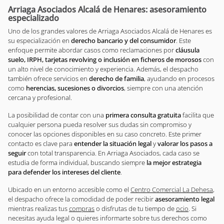
Arriaga Asociados Alcalá de Henares: asesoramiento
especializado
Uno de los grandes valores de Arriaga Asociados Alcalá de Henares es
su especialización en
derecho bancario y del consumidor
. Este
enfoque permite abordar casos como reclamaciones por
cláusula
suelo, IRPH, tarjetas revolving o inclusión en ficheros de morosos
con
un alto nivel de conocimiento y experiencia. Además, el despacho
también ofrece servicios en
derecho de familia
, ayudando en procesos
como
herencias, sucesiones o divorcios
, siempre con una atención
cercana y profesional.
La posibilidad de contar con una
primera consulta gratuita
facilita que
cualquier persona pueda resolver sus dudas sin compromiso y
conocer las opciones disponibles en su caso concreto. Este primer
contacto es clave para
entender la situación legal
y
valorar los pasos a
seguir
con total transparencia. En Arriaga Asociados, cada caso se
estudia de forma individual, buscando siempre
la mejor estrategia
para defender los intereses del cliente
.
Ubicado en un entorno accesible como el
Centro Comercial La Dehesa
,
el despacho ofrece la comodidad de poder recibir
asesoramiento legal
mientras realizas tus
compras
o disfrutas de tu tiempo de
ocio
. Si
necesitas ayuda legal o quieres informarte sobre tus derechos como