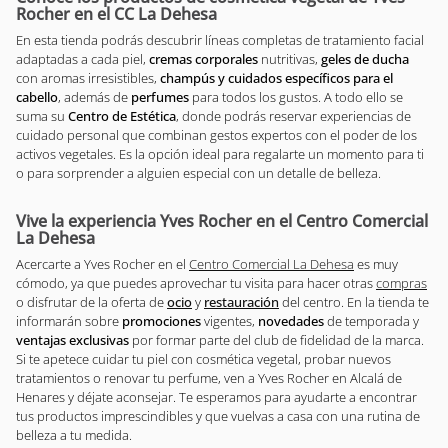
Rocher en el CC La Dehesa
En esta tienda podrás descubrir líneas completas de tratamiento facial
adaptadas a cada piel,
cremas corporales
nutritivas,
geles de ducha
con aromas irresistibles,
champús y cuidados específicos para el
cabello
, además de
perfumes
para todos los gustos. A todo ello se
suma su
Centro de Estética
, donde podrás reservar experiencias de
cuidado personal que combinan gestos expertos con el poder de los
activos vegetales. Es la opción ideal para regalarte un momento para ti
o para sorprender a alguien especial con un detalle de belleza.
Vive la experiencia Yves Rocher en el Centro Comercial
La Dehesa
Acercarte a Yves Rocher en el
Centro Comercial La Dehesa
es muy
cómodo, ya que puedes aprovechar tu visita para hacer otras
compras
o disfrutar de la oferta de
ocio
y
restauración
del centro. En la tienda te
informarán sobre
promociones
vigentes,
novedades
de temporada y
ventajas exclusivas
por formar parte del club de fidelidad de la marca.
Si te apetece cuidar tu piel con cosmética vegetal, probar nuevos
tratamientos o renovar tu perfume, ven a Yves Rocher en Alcalá de
Henares y déjate aconsejar. Te esperamos para ayudarte a encontrar
tus productos imprescindibles y que vuelvas a casa con una rutina de
belleza a tu medida.