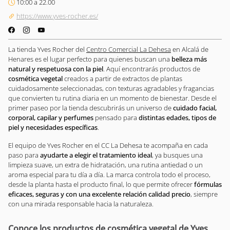
10:00 a 22.00
https://www.yves-rocher.es/
La tienda Yves Rocher del
Centro Comercial La Dehesa
en Alcalá de
Henares es el lugar perfecto para quienes buscan una
belleza más
natural y respetuosa con la piel
. Aquí encontrarás productos de
cosmética vegetal
creados a partir de extractos de plantas
cuidadosamente seleccionadas, con texturas agradables y fragancias
que convierten tu rutina diaria en un momento de bienestar. Desde el
primer paseo por la tienda descubrirás un universo de
cuidado facial,
corporal, capilar y perfumes
pensado para
distintas edades, tipos de
piel y necesidades específicas
.
El equipo de Yves Rocher en el CC La Dehesa te acompaña en cada
paso para
ayudarte a elegir el tratamiento ideal
, ya busques una
limpieza suave, un extra de hidratación, una rutina antiedad o un
aroma especial para tu día a día. La marca controla todo el proceso,
desde la planta hasta el producto final, lo que permite ofrecer
fórmulas
eficaces, seguras y con una excelente relación calidad precio
, siempre
con una mirada responsable hacia la naturaleza.
Conoce los productos de cosmética vegetal de Yves