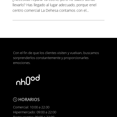
llevarlo? Has llegado al lugar adecuado, porque enel
centro comercial La Dehesa contamos con el...
Con el fin de que los clientes visiten y vuelvan, buscamos
sorprenderlos constantemente y proporcionarles
emociones.
HORARIOS
Comercial: 10:00 a 22.00
Hipermercado: 09:00 a 22:00
Restaurantes: 09:00 a 22:00