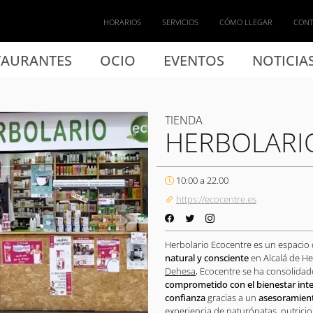
HORARIOS
SERVICIOS
CÓMO LLEGAR
CON
TAURANTES
OCIO
EVENTOS
NOTICIA
TIENDA
HERBOLARI
10:00 a 22.00
https://ecocentre.es
Herbolario Ecocentre es un espacio
natural y consciente
en Alcalá de He
Dehesa
, Ecocentre se ha consolida
comprometido con el bienestar inte
confianza
gracias a un
asesoramien
experiencia de naturópatas, nutricio