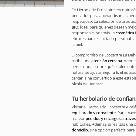
En Herbolario Ecocentre encontrar
pensados para apoyar distintas nec
respetuoso. La selección de produ
BIO
, ideal para quienes desean mejo
responsable. Además, la
cosmética
eficaces para el cuidado personal s
la piel.
El compromiso de Ecocentre La Dehes
recibe una
atención cercana
, donde
tienes dudas sobre qué suplemento 
natural se ajusta mejor a ti, el equi
cercanía ha convertido a este estab
Alcalá de Henares.
Tu herbolario de confian
Visitar el Herbolario Ecocentre Alca
equilibrado y consciente
. Para mayo
realizar
pedidos y encargos a travé
habituales. Además, si realizas una 
domicilio
, una opción perfecta para 