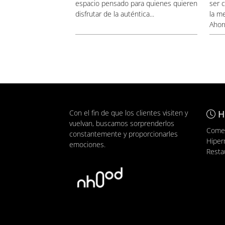
espacio pensado para quienes quieren
ser 
disfrutar de la auténtica...
la me
Ahorr
Con el fin de que los clientes visiten y
H
vuelvan, buscamos sorprenderlos
Comer
constantemente y proporcionarles
Hiper
emociones.
Resta