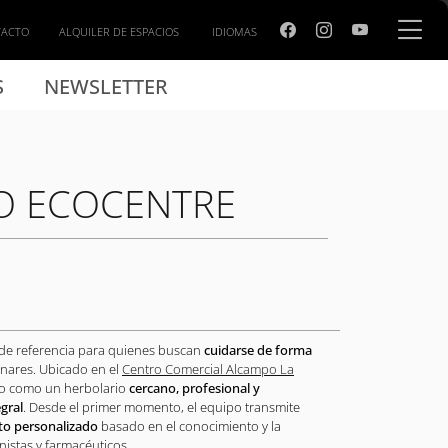
TACTO
ALQUILER DE ESPACIOS
IDIOMAS
S
NEWSLETTER
O ECOCENTRE
 de referencia para quienes buscan
cuidarse de forma
nares. Ubicado en el
Centro Comercial Alcampo La
do como un herbolario
cercano, profesional y
gral
. Desde el primer momento, el equipo transmite
to personalizado
basado en el conocimiento y la
nistas y farmacéuticos.