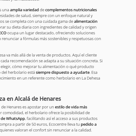
ás una
amplia variedad
de
complementos nutricionales
esidades de salud, siempre con un enfoque natural y
ctos se completa con una cuidada gama de
alimentación
rar su dieta diaria con ingredientes de calidad y origen
 ECO
ocupa un lugar destacado, ofreciendo soluciones
in renunciar a fórmulas más sostenibles y respetuosas con
a va más allá de la venta de productos. Aquí el cliente
 cada recomendación se adapta a su situación concreta. Si
elegir, cómo mejorar tu alimentación o qué producto
po del herbolario está
siempre dispuesto a ayudarte
. Esa
lecimiento en un referente como herbolario en La Dehesa
za en Alcalá de Henares
lá de Henares es apostar por un
estilo de vida más
r comodidad, el herbolario ofrece la posibilidad de
s de WhatsApp
, facilitando así el acceso a sus productos
compra a partir de 50 euros, Ecocentre lleva tu
pedido a
quienes valoran el confort sin renunciar a la calidad.