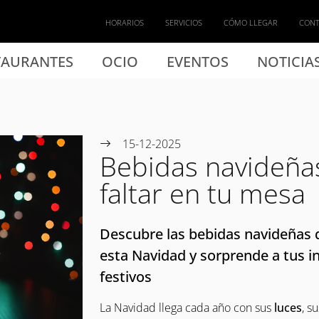
HORARIOS
SERVICIOS
CÓMO LLEGAR
CON
TAURANTES
OCIO
EVENTOS
NOTICIA
15-12-2025
Bebidas navideña
faltar en tu mesa
Descubre las bebidas navideñas 
esta Navidad y sorprende a tus i
festivos
La Navidad llega cada año con sus
luces
, s