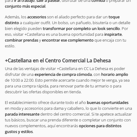
para
ir al trabajo
,
salir a pasear
, disfrutar de una
comida
o preparar un
conjunto más especial
.
Además, los
accesorios
son el aliado perfecto para dar un
toque
distinto
a cualquier outfit. Un bolso, un pañuelo, bisutería o un detalle
bien elegido pueden
transformar por completo un look sencillo
. Por
eso, visitar +Castellana es una buena oportunidad para
inspirarte
,
combinar prendas
y
encontrar ese complemento
que encaja con tu
estilo.
+Castellana en el Centro Comercial La Dehesa
Una de las ventajas de visitar +Castellana en CC La Dehesa es poder
disfrutar de una
experiencia de compra cómoda
, con
horario amplio
de 10:00 a 22:00. Esto permite acercarte cuando mejor te venga, ya sea
para una compra rápida, para renovar parte de tu armario o para
descubrir las ofertas disponibles en tienda.
El establecimiento ofrece durante todo el año
buenas oportunidades
en moda y accesorios para dama y caballero, lo que lo convierte en una
parada interesante
dentro del centro comercial. Si te apetece actualizar
tus básicos, buscar una prenda diferente o completar un conjunto con
nuevos complementos, aquí encontrarás
opciones para distintos
gustos y estilos
.