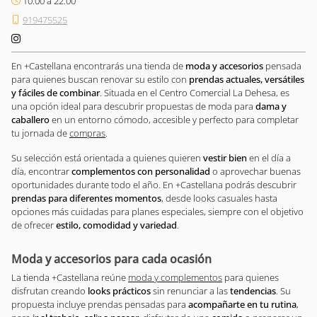
10:00 a 22.00
919475525
En +Castellana encontrarás una tienda de
moda y accesorios
pensada
para quienes buscan renovar su estilo con
prendas actuales, versátiles
y fáciles de combinar
. Situada en el Centro Comercial La Dehesa, es
una opción ideal para descubrir propuestas de moda para
dama y
caballero
en un entorno cómodo, accesible y perfecto para completar
tu jornada de
compras
.
Su selección está orientada a quienes quieren
vestir bien
en el día a
día, encontrar
complementos con personalidad
o aprovechar buenas
oportunidades durante todo el año. En +Castellana podrás descubrir
prendas para diferentes momentos
, desde looks casuales hasta
opciones más cuidadas para planes especiales, siempre con el objetivo
de ofrecer
estilo, comodidad y variedad
.
Moda y accesorios para cada ocasión
La tienda +Castellana reúne
moda y complementos
para quienes
disfrutan creando
looks prácticos
sin renunciar a las
tendencias
. Su
propuesta incluye prendas pensadas para
acompañarte en tu rutina
,