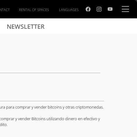
NTACT
RENTAL OF SPACES
LANGUAGES
NEWSLETTER
gura para comprar y vender bitcoins y otras criptomonedas.
comprar y vender Bitcoins utilizando dinero en efectivo y
dito.