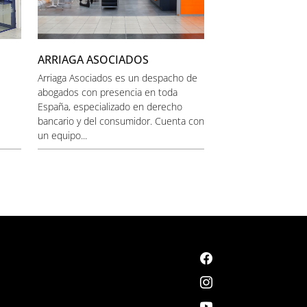
ARRIAGA ASOCIADOS
Arriaga Asociados es un despacho de
abogados con presencia en toda
España, especializado en derecho
bancario y del consumidor. Cuenta con
un equipo...