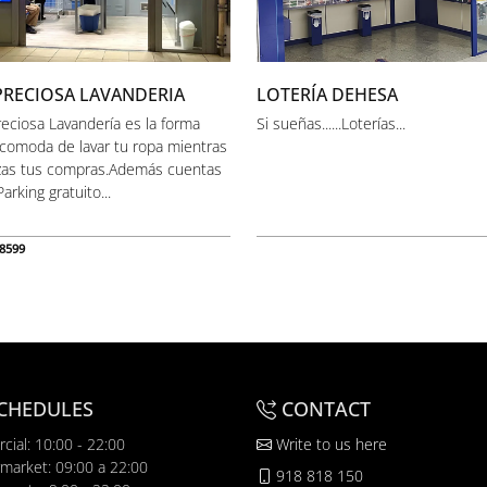
PRECIOSA LAVANDERIA
LOTERÍA DEHESA
reciosa Lavandería es la forma
Si sueñas......Loterías...
comoda de lavar tu ropa mientras
izas tus compras.Además cuentas
arking gratuito...
8599
CHEDULES
CONTACT
cial: 10:00 - 22:00
Write to us here
market: 09:00 a 22:00
918 818 150