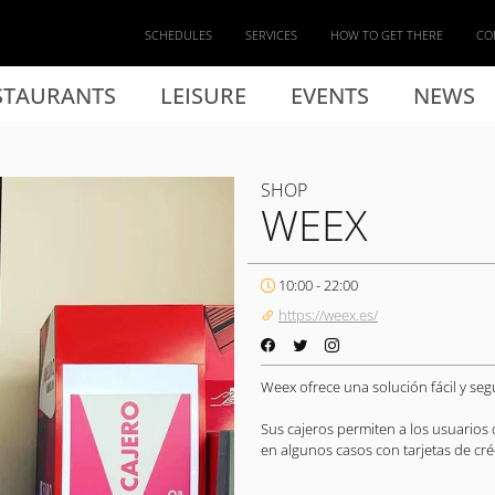
SCHEDULES
SERVICES
HOW TO GET THERE
CO
STAURANTS
LEISURE
EVENTS
NEWS
SHOP
WEEX
10:00 - 22:00
https://weex.es/
Weex ofrece una solución fácil y se
Sus cajeros permiten a los usuarios 
en algunos casos con tarjetas de cré