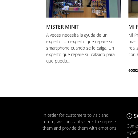
MISTER MINIT
MI 
A veces necesita la ayuda de un
Mi P
experto. Un experto que repare su
más 
smartphone cuando se le caiga. Un
real
experto que repare su calzado para
con P
que pueda...
60052
In order for customers to visit and
S
return, we constantly seek to surprise
Comer
them and provide them with emotions.
Hyper