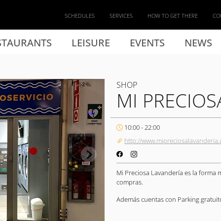
SCHEDULES
SERVICES
HOW TO GET THERE
CO
STAURANTS
LEISURE
EVENTS
NEWS
SHOP
MI PRECIOS
10:00 - 22:00
http://www.mipreciosalavanderia
Mi Preciosa Lavandería es la forma 
compras.
Además cuentas con Parking gratuito