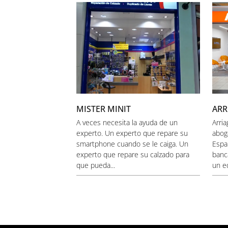
MISTER MINIT
ARR
A veces necesita la ayuda de un
Arri
experto. Un experto que repare su
abog
smartphone cuando se le caiga. Un
Espa
experto que repare su calzado para
banc
que pueda...
un eq