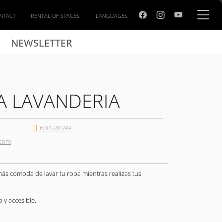
NTACT
RENTAL OF SPACES
LANGUAGES
NEWSLETTER
A LAVANDERIA
600528599
.com
más comoda de lavar tu ropa mientras realizas tus
 y accesible.