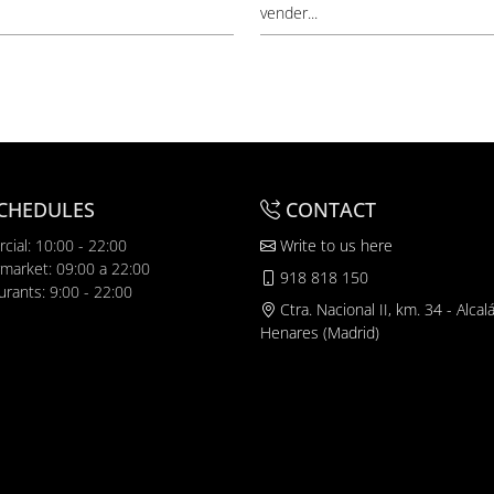
vender...
CHEDULES
CONTACT
cial: 10:00 - 22:00
Write to us here
market: 09:00 a 22:00
918 818 150
urants: 9:00 - 22:00
Ctra. Nacional II, km. 34 - Alcal
Henares (Madrid)