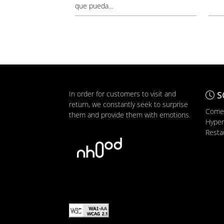
que pueda...
In order for customers to visit and
S
return, we constantly seek to surprise
Comer
them and provide them with emotions.
Hyper
Resta