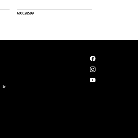
600528599
á de