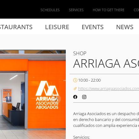
SCHEDULES
SERVICES
HOW TO GET THERE
CO
STAURANTS
LEISURE
EVENTS
NEWS
SHOP
ARRIAGA A
10:00 - 22:00
https://www.arriagaasociados.co
Arriaga Asociados es un despacho d
en derecho bancario y del consumid
cualificados con amplia experiencia 
Servicios: