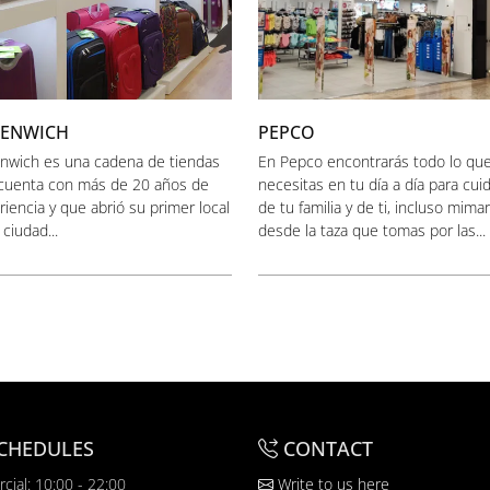
EENWICH
PEPCO
nwich es una cadena de tiendas
En Pepco encontrarás todo lo qu
cuenta con más de 20 años de
necesitas en tu día a día para cui
iencia y que abrió su primer local
de tu familia y de ti, incluso mimar
 ciudad...
desde la taza que tomas por las...
CHEDULES
CONTACT
cial: 10:00 - 22:00
Write to us here