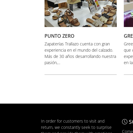
PUNTO ZERO
GR
Zapaterías Trallazo cuenta con gran
Gree
experiencia en el mundo del calzado.
que 
Más de 30 años desarrollando nuestra
exper
pasión,...
en la
In order for customers to visit and
S
return, we constantly seek to surprise
Comer