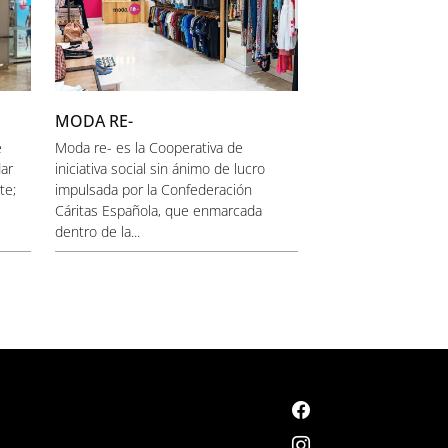
MODA RE-
e
Moda re- es la Cooperativa de
dar
iniciativa social sin ánimo de lucro
te;
impulsada por la Confederación
Cáritas Española, que enmarcada
dentro de la...