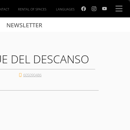
NTACT
RENTAL OF SPACES
LANGUAGES
NEWSLETTER
UE DEL DESCANSO
605090486