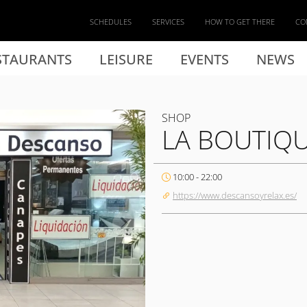
SCHEDULES
SERVICES
HOW TO GET THERE
CO
STAURANTS
LEISURE
EVENTS
NEWS
SHOP
LA BOUTIQ
10:00 - 22:00
https://www.descansoyrelax.es/